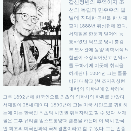
갑신정변의 주역이자 조
선의 독립과 민주주의 발
달에 지대
한 공헌을 한 서재
필이 1888년 워싱턴에 왔다.
서재필은 한문과 일어에 능
통하였던 덕으로 당시 총감
부 도서관에 동양 의학서적 5
철권이 소장되어있고 번역사
를 구하기에 이곳에 취직을
하게된다. 1884년 그는 콜롬
비안 대학교 (현 죠지워싱턴
대학)의 의학부에 입학하여
그후 1892년에 한국인으로 최초의 의학사의 학위를 받았다.
서재필이 28세 때이다. 1890년에 그는 미국 시민으로 귀화하
는데 이는 한국인 최초의 시민권 취득자라고 할 수 있다. 서재
필은 그후 뮤리엘 암스트롱양과 결혼을 하는데 이 역시 한국
인 최초의 미국인과의 국제결혼이라고 할 수 있다. 그는 인종