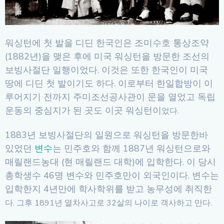
워싱턴에 첫 발을 디딘 한국인은 조미수호 통상조약
(1882년)을 맺은 후에 미국 워싱턴을 방문한 조선의
보빙사절단 일행이었다. 이것은 또한 한국인이 미국
땅에 디딘 첫 발이기도 하다. 이로부터 한일합방이 이
루어지기 전까지 주미조선공사관이 문을 열었고 독립
운동의 중심지가 된 곳도 이곳 워싱턴이
었다.
1883년 보빙사절단의 일원으로 워싱턴을 방문한바
있었던
변수
는 민주호와 함께 1887년 워싱턴으로와
매릴랜드농대 (현 매릴랜드 대학)에 입학한다. 이 당시
총학생수 46명 변수와 민주호만이 외국인이다. 변수는
입학한지 4년만에 학사학위를 받고 농무성에 취직한
다. 그후 1891년 열차사고로 32살의 나이로 객사하고 만다.